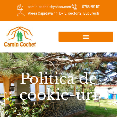
camin.cochet@yahoo.com
0768 651 511
Aleea Capidava nr. 13-15, sector 2, București.
Politica de
cookie-uri